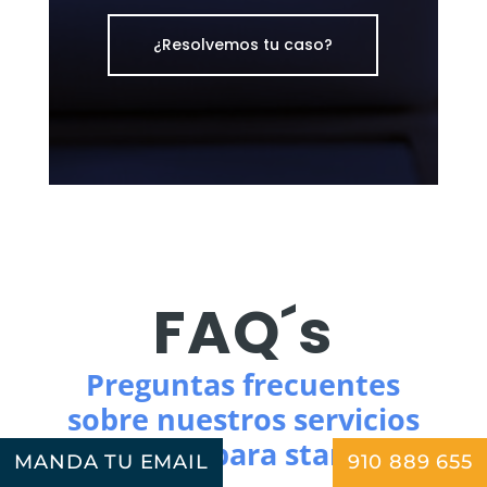
¿Resolvemos tu caso?
FAQ´s
Preguntas frecuentes
sobre nuestros servicios
jurídicos para startups
MANDA TU EMAIL
910 889 655